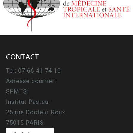
CONTACT
Tel: 07 66 41 74 10
Adresse courrier:
SFMTSI
Institut Pasteur
25 rue Docteur Roux
75015 PARIS