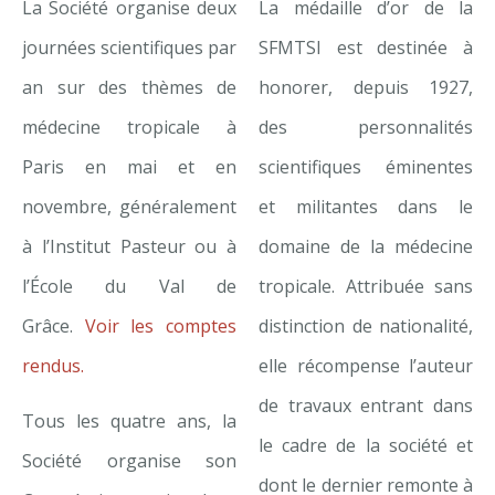
La Société organise deux
La médaille d’or de la
Les membres de la Société Francopho
journées scientifiques par
SFMTSI est destinée à
Tropicale et Santé Internationale par
an sur des thèmes de
honorer, depuis 1927,
missions d’expertise, des congrès, des
médecine tropicale à
des personnalités
des cours, apportant des comp
Paris en mai et en
scientifiques éminentes
pluridisciplinaires en médecine tropica
novembre, généralement
et militantes dans le
publie une revue scientifique en libre a
à l’Institut Pasteur ou à
domaine de la médecine
pour les auteurs (Médecine Tropica
l’École du Val de
tropicale. Attribuée sans
Internationale) et une newsletter. El
Grâce.
Voir les comptes
distinction de nationalité,
base documentaire accessible sur ce si
rendus.
elle récompense l’auteur
des manifestations scientifi
de travaux entrant dans
Tous les quatre ans, la
le cadre de la société et
Société organise son
dont le dernier remonte à