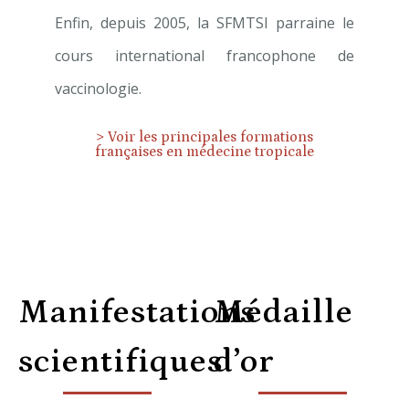
Enfin, depuis 2005, la SFMTSI parraine le
cours international francophone de
vaccinologie.
> Voir les principales formations
françaises en médecine tropicale
Manifestations
Médaille
scientifiques
d’or
Que faisons-n