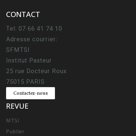
CONTACT
Tel: 07 66 41 74 10
Adresse courrier:
SFMTSI
Institut Pasteur
25 rue Docteur Roux
75015 PARIS
Contactez-nous
REVUE
MTSI
Publier